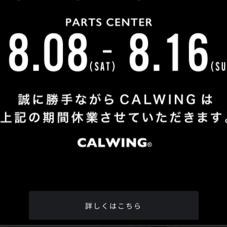
Shop Info
TEL
：
04-2991-7770
FAX
：04-2991-7760
OPEN
：火曜日 - 日曜日：10：00 - 18：00
CLOSE
：月曜日
ADDRESS
：埼玉県所沢市松郷342-6
Google Map
詳しくはこちら