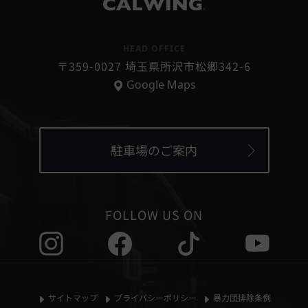
個人情報の第三者提供
®
当社は、次に掲げる場合を除いて、あらかじめユーザーの
同意を得ることなく、第三者に個人情報を提供することは
HEAD OFFICE
ありません。ただし、個人情報保護法その他の法令で認め
〒359-0027 埼玉県所沢市松郷342-6
られる場合を除きます。
Google Maps
1,人の生命、身体または財産の保護のために必要がある場
合であって、本人の同意を得ることが困難であるとき
2,国の機関もしくは地方公共団体またはその委託を受けた
者が法令の定める事務を遂行することに対して協力する必
要がある場合であって本人の同意を得ることにより当該事
駐車場のご案内
務の遂行に支障を及ぼすおそれがあるとき
3,国の機関若しくは地方公共団体またはその委託を受けた
者が法令の定める事務を遂行することに対して協力する必
要がある際、ご本人さまの同意を得ることにより当該事務
FOLLOW US ON
の遂行に支障をおよぼすおそれがある場合
4,公衆衛生の向上または児童の健全な育成の推進のために
特に必要がある場合であって、本人の同意を得ることが困
難であるとき
5,お客様ご本人の同意がある場合
サイトマップ
プライバシーポリシー
暴力団排除条例
6,法令の適用をうける場合