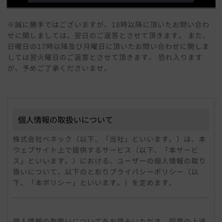
※誠に勝手ではございますが、18時以降に頂いたお問い合わ
せに関しましては、翌日のご返答とさせて頂きます。 また、
日曜日の17時以降及び月曜日に頂いたお問い合わせに関しま
しては翌火曜日のご返答とさせて頂きます。 恐れ入ります
が、予めご了承くださいませ。
個人情報の取扱いについて
株式会社べネック（以下、「当社」といいます。）は、本
ウェブサイト上で提供するサービス（以下、「本サービ
ス」といいます。）における、ユーザーの個人情報の取り
扱いについて、以下のとおりプライバシーポリシー（以
下、「本ポリシー」といいます。）を定めます。
個人情報
「個人情報」とは、個人情報保護法にいう「個人情報」を
個人情報の取扱いについてをお読みいただき、同意の上送
指すものとし、個人に関する情報であって、当該情報に含