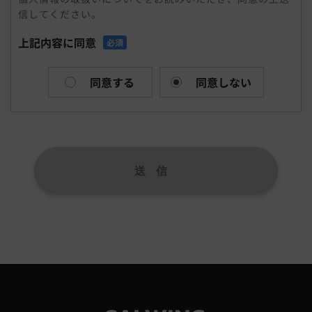
信してください。
まれる氏名、生年月日、住所、電話番号、メールアドレ
ス、連絡先その他の記述等により特定の個人を識別できる
上記内容に同意
必須
情報および容貌、指紋、声紋にかかるデータ、及び健康保
険証の保険者番号などの当該情報単体から特定の個人を識
別できる情報（個人識別情報）を指します。
同意する
同意しない
個人情報を収集方法・利用する目的
当社は、お問合せをされた際にお客様の個人情報を収集す
ることがございます。当社は個人情報を収集・利用する目
的は、以下のとおりです。
1,ユーザーからのお問合せに回答するため（本人確認を行
うことを含む）
2,電話・FAX・電子メールなどによる商品・サービスに関
する情報提供
3,商品・サービスに関わるご相談・お問合せなどの連絡及
び対応業務
4,商品の修理・メンテナンスなどの連絡及び対応業務
5,商品・サービス改善及び企画のための統計資料作成
6,広告配信の最適化および効果測定のためのデータ活用
上記の利用目的に付随する目的