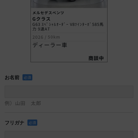
メルセデスベンツ
Gクラス
G63 ｽﾍﾟｼｬﾙｵｰﾀﾞｰ V8ﾂｲﾝﾀｰﾎﾞ585馬
力 9速AT
2026
/
50km
ディーラー車
商談中
お名前
必須
例）山田 太郎
フリガナ
必須