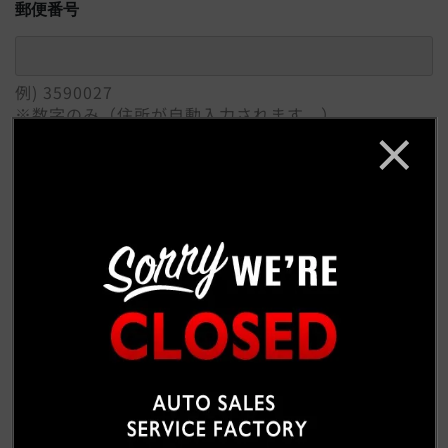
郵便番号
例) 3590027
※数字のみ（住所が自動入力されます。）
ご住所
必須
例) 埼玉県所沢市
番地 / 建物 / 会社名
例) 松郷342-6