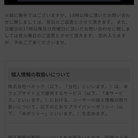
※誠に勝手ではございますが、18時以降に頂いたお問い合わ
せに関しましては、翌日のご返答とさせて頂きます。 また、
日曜日の17時以降及び月曜日に頂いたお問い合わせに関しま
しては翌火曜日のご返答とさせて頂きます。 恐れ入ります
が、予めご了承くださいませ。
個人情報の取扱いについて
株式会社べネック（以下、「当社」といいます。）は、本
ウェブサイト上で提供するサービス（以下、「本サービ
ス」といいます。）における、ユーザーの個人情報の取り
扱いについて、以下のとおりプライバシーポリシー（以
下、「本ポリシー」といいます。）を定めます。
個人情報
「個人情報」とは、個人情報保護法にいう「個人情報」を
個人情報の取扱いについてをお読みいただき、同意の上送
指すものとし、個人に関する情報であって、当該情報に含