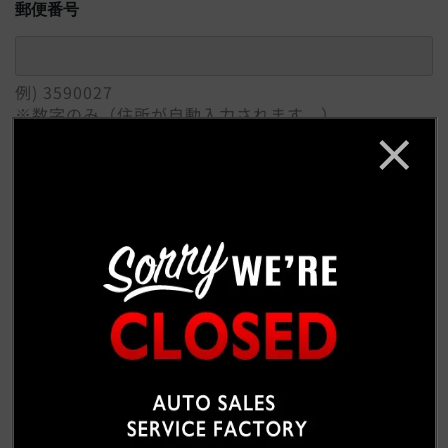
郵便番号
例) 3590027
※数字のみ（住所が自動入力されます。）
ご住所
必須
例) 埼玉県所沢市
番地 / 建物 / 会社名
例) 松郷342-6