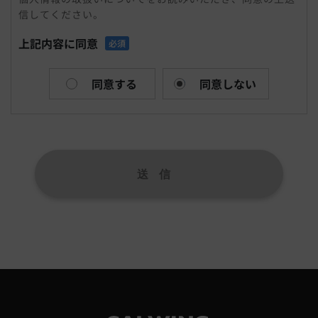
信してください。
まれる氏名、生年月日、住所、電話番号、メールアドレ
ス、連絡先その他の記述等により特定の個人を識別できる
上記内容に同意
必須
情報および容貌、指紋、声紋にかかるデータ、及び健康保
険証の保険者番号などの当該情報単体から特定の個人を識
別できる情報（個人識別情報）を指します。
同意する
同意しない
個人情報を収集方法・利用する目的
当社は、お問合せをされた際にお客様の個人情報を収集す
ることがございます。当社は個人情報を収集・利用する目
的は、以下のとおりです。
1,ユーザーからのお問合せに回答するため（本人確認を行
うことを含む）
2,電話・FAX・電子メールなどによる商品・サービスに関
する情報提供
3,商品・サービスに関わるご相談・お問合せなどの連絡及
び対応業務
4,商品の修理・メンテナンスなどの連絡及び対応業務
5,商品・サービス改善及び企画のための統計資料作成
6,広告配信の最適化および効果測定のためのデータ活用
上記の利用目的に付随する目的