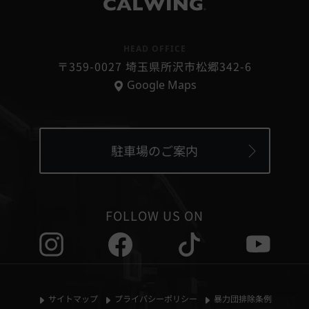
個人情報の第三者提供
®
当社は、次に掲げる場合を除いて、あらかじめユーザーの
同意を得ることなく、第三者に個人情報を提供することは
HEAD OFFICE
ありません。ただし、個人情報保護法その他の法令で認め
〒359-0027 埼玉県所沢市松郷342-6
られる場合を除きます。
Google Maps
1,人の生命、身体または財産の保護のために必要がある場
合であって、本人の同意を得ることが困難であるとき
2,国の機関もしくは地方公共団体またはその委託を受けた
者が法令の定める事務を遂行することに対して協力する必
要がある場合であって本人の同意を得ることにより当該事
駐車場のご案内
務の遂行に支障を及ぼすおそれがあるとき
3,国の機関若しくは地方公共団体またはその委託を受けた
者が法令の定める事務を遂行することに対して協力する必
要がある際、ご本人さまの同意を得ることにより当該事務
FOLLOW US ON
の遂行に支障をおよぼすおそれがある場合
4,公衆衛生の向上または児童の健全な育成の推進のために
特に必要がある場合であって、本人の同意を得ることが困
難であるとき
5,お客様ご本人の同意がある場合
サイトマップ
プライバシーポリシー
暴力団排除条例
6,法令の適用をうける場合