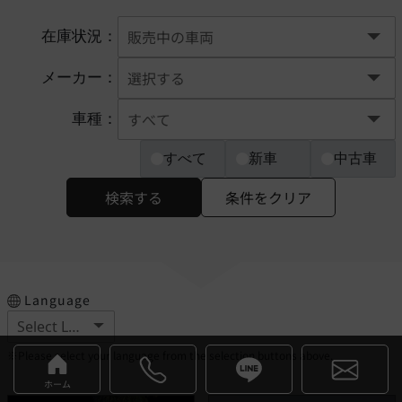
在庫状況：
メーカー：
車種：
すべて
新車
中古車
検索する
条件をクリア
Language
※Please select your language from the selection buttons above.
ホーム