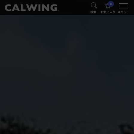
0
®
®
検索
お気に入り
メニュー