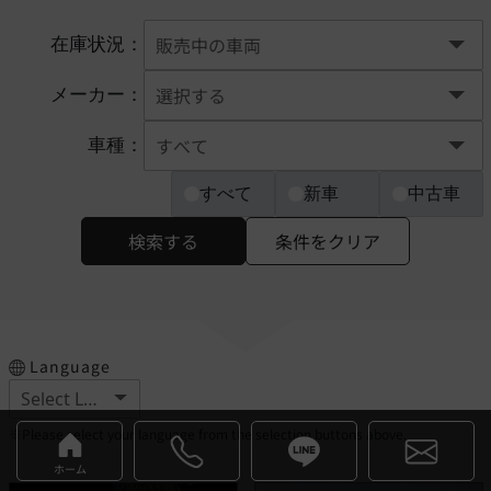
在庫状況：
メーカー：
車種：
すべて
新車
中古車
検索する
条件をクリア
Language
※Please select your language from the selection buttons above.
ホーム