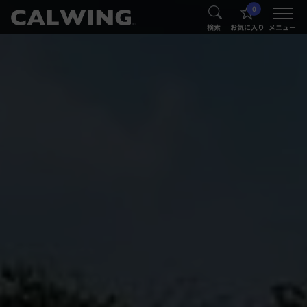
0
®
®
検索
お気に入り
メニュー