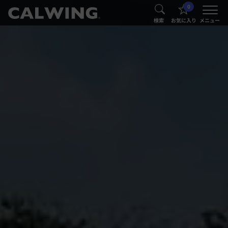
0
®
®
検索
お気に入り
メニュー