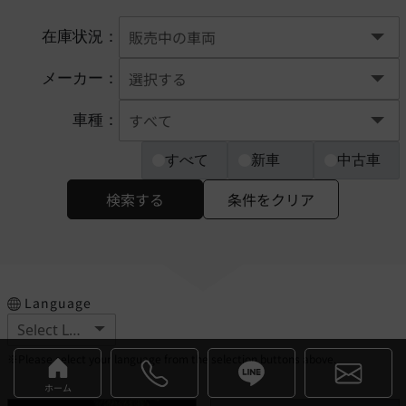
在庫状況：
メーカー：
車種：
すべて
新車
中古車
検索する
条件をクリア
Language
※Please select your language from the selection buttons above.
ホーム