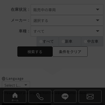
在庫状況：
メーカー：
車種：
すべて
新車
中古車
検索する
条件をクリア
Language
※Please select your language from the selection buttons above.
ホーム