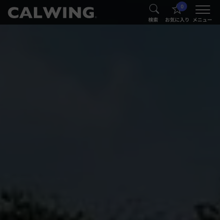
0
®
®
検索
お気に入り
メニュー