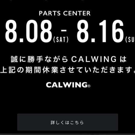
Shop Info
TEL
：
04-2991-7770
FAX
：04-2991-7760
OPEN
：火曜日 - 日曜日：10：00 - 18：00
CLOSE
：月曜日
ADDRESS
：埼玉県所沢市松郷342-6
Google Map
詳しくはこちら