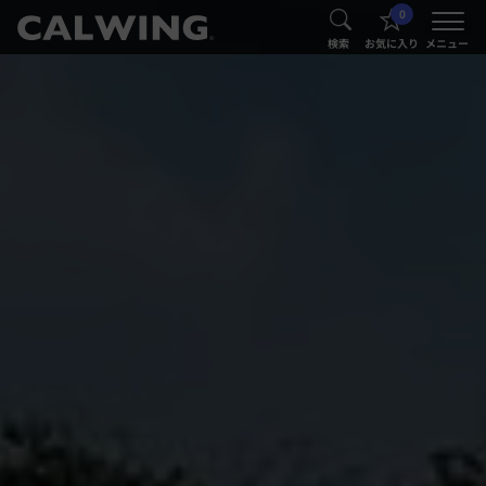
0
®
®
検索
お気に入り
メニュー