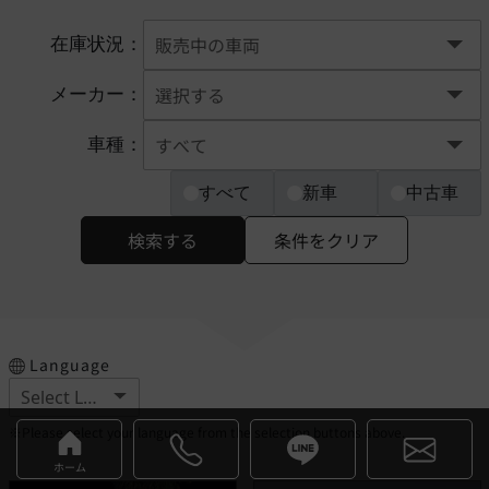
在庫状況：
メーカー：
車種：
すべて
新車
中古車
検索する
条件をクリア
Language
※Please select your language from the selection buttons above.
ホーム