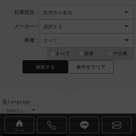
在庫状況：
メーカー：
車種：
すべて
新車
中古車
検索する
条件をクリア
Language
※Please select your language from the selection buttons above.
ホーム