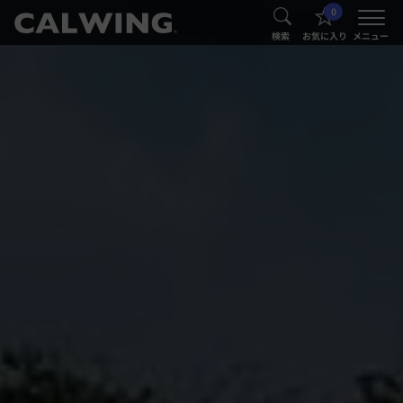
0
®
®
検索
お気に入り
メニュー