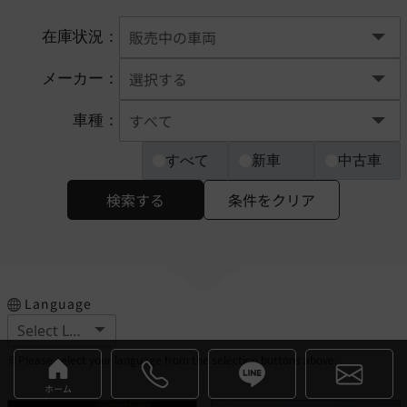
在庫状況：
メーカー：
車種：
すべて
新車
中古車
検索する
条件をクリア
Language
※Please select your language from the selection buttons above.
ホーム