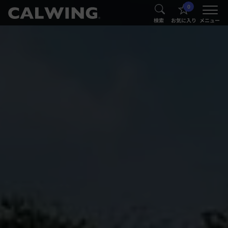
0
®
®
検索
お気に入り
メニュー