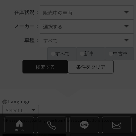
在庫状況：
メーカー：
車種：
すべて
新車
中古車
検索する
条件をクリア
Language
※Please select your language from the selection buttons above.
ホーム