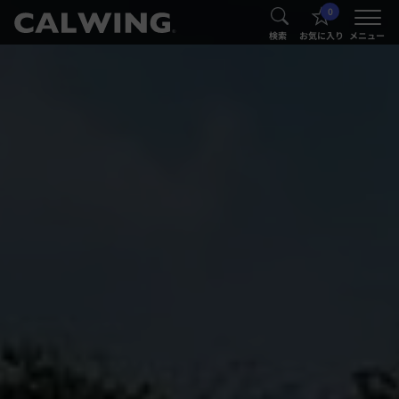
0
®
®
検索
お気に入り
メニュー