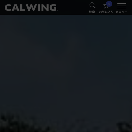
0
®
®
検索
お気に入り
メニュー