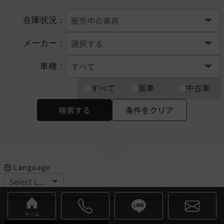
在庫状況：
メーカー：
車種：
すべて
新車
中古車
検索する
条件をクリア
Language
※Please select your language from the selection buttons above.
ホーム