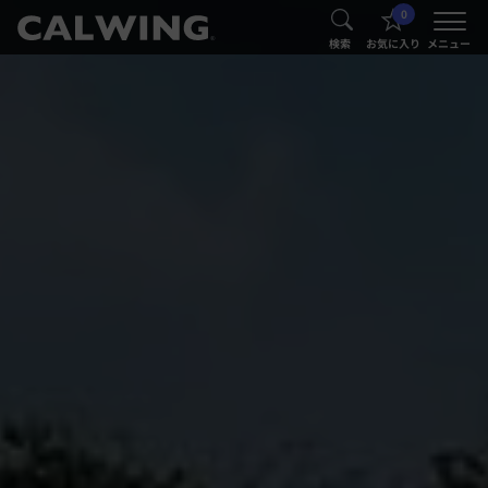
0
®
®
検索
お気に入り
メニュー