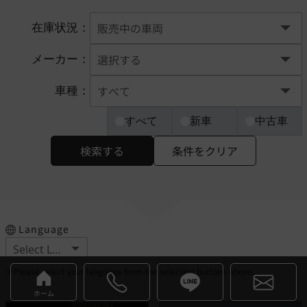
在庫状況：
メーカー：
車種：
すべて
新車
中古車
検索する
条件をクリア
Language
※Please select your language from the selection buttons above.
ホーム