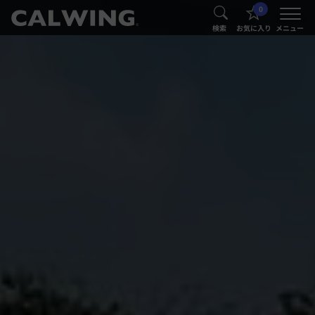
0
®
®
検索
お気に入り
メニュー