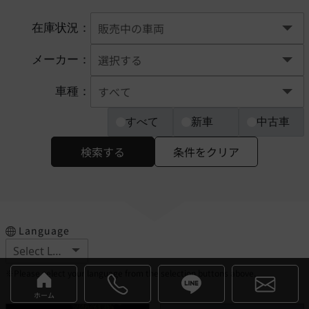
在庫状況：
メーカー：
車種：
すべて
新車
中古車
検索する
条件をクリア
Language
※Please select your language from the selection buttons above.
ホーム