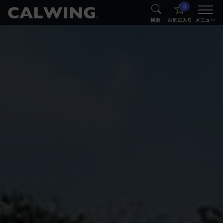
0
®
®
検索
お気に入り
メニュー