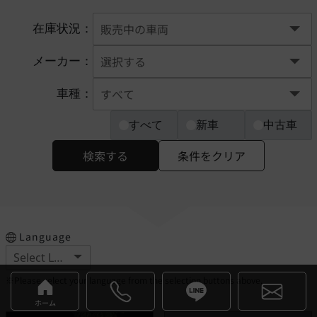
在庫状況：
メーカー：
車種：
すべて
新車
中古車
検索する
条件をクリア
Language
※Please select your language from the selection buttons above.
ホーム