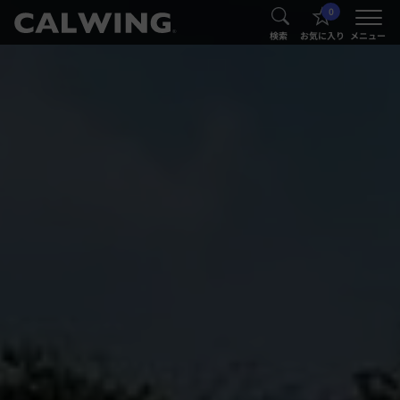
0
®
®
検索
お気に入り
メニュー