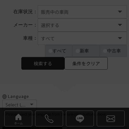
在庫状況：
メーカー：
車種：
すべて
新車
中古車
検索する
条件をクリア
Language
※Please select your language from the selection buttons above.
ホーム