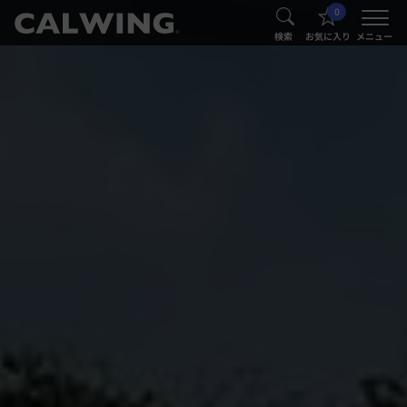
0
®
®
検索
お気に入り
メニュー