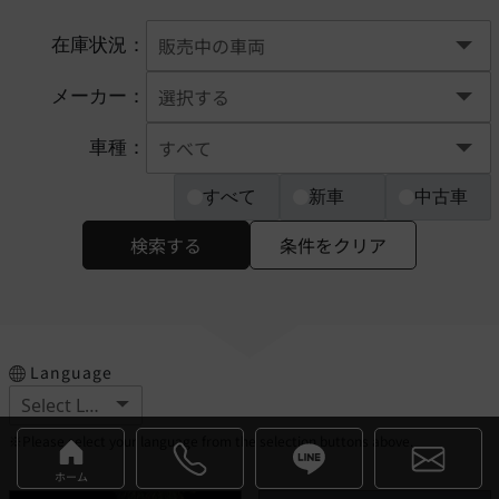
在庫状況：
メーカー：
車種：
すべて
新車
中古車
検索する
条件をクリア
Language
※Please select your language from the selection buttons above.
ホーム