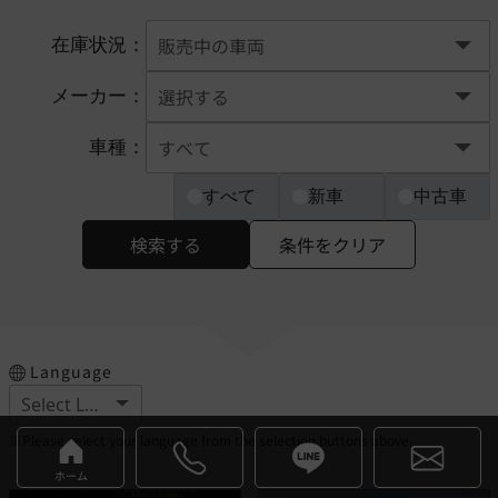
在庫状況：
メーカー：
車種：
すべて
新車
中古車
検索する
条件をクリア
Language
※Please select your language from the selection buttons above.
ホーム