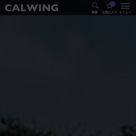
0
®
®
検索
お気に入り
メニュー