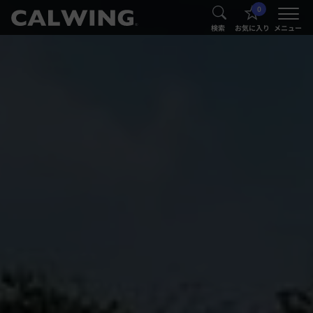
0
®
®
検索
お気に入り
メニュー