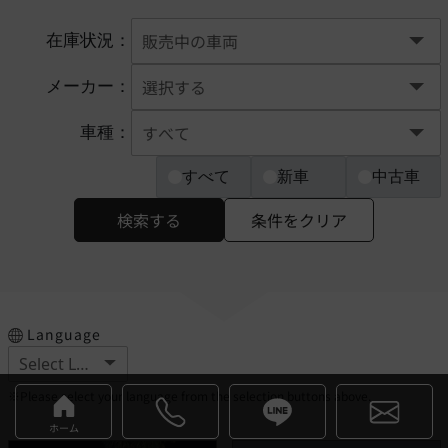
在庫状況：
メーカー：
車種：
すべて
新車
中古車
検索する
条件をクリア
Language
※Please select your language from the selection buttons above.
ホーム