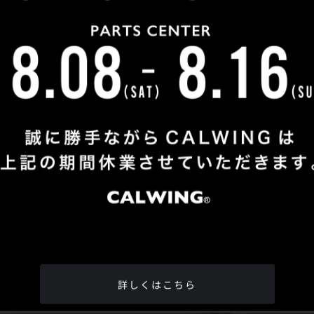
Shop Info
TEL
：
04-2991-7770
FAX
：04-2991-7760
OPEN
：火曜日 - 日曜日：10：00 - 18：00
CLOSE
：月曜日
ADDRESS
：埼玉県所沢市松郷342-6
Google Map
詳しくはこちら