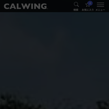
0
®
®
検索
お気に入り
メニュー