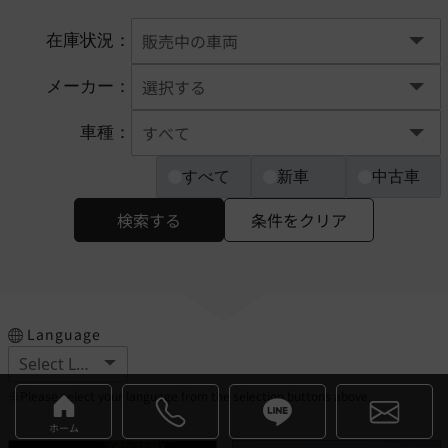
在庫状況：
メーカー：
車種：
すべて
新車
中古車
検索する
条件をクリア
Language
※Please select your language from the selection buttons above.
ホーム