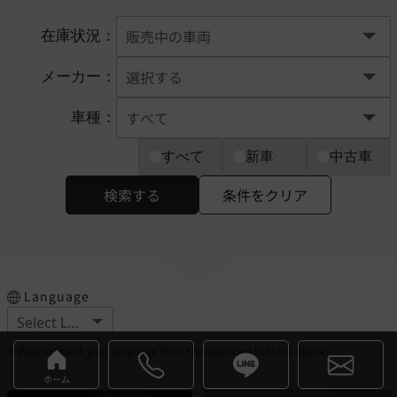
在庫状況：
メーカー：
車種：
すべて
新車
中古車
検索する
条件をクリア
Language
※Please select your language from the selection buttons above.
ホーム