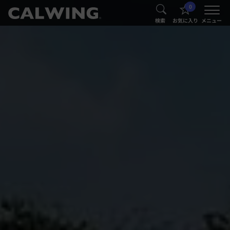
0
®
®
検索
お気に入り
メニュー