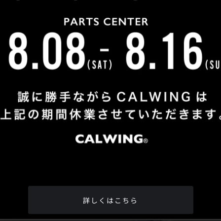
Shop Info
TEL
：
04-2991-7770
FAX
：04-2991-7760
OPEN
：火曜日 - 日曜日：10：00 - 18：00
CLOSE
：月曜日
ADDRESS
：埼玉県所沢市松郷342-6
Google Map
詳しくはこちら