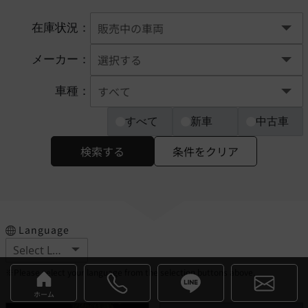
在庫状況：
メーカー：
車種：
すべて
新車
中古車
検索する
条件をクリア
Language
※Please select your language from the selection buttons above.
ホーム