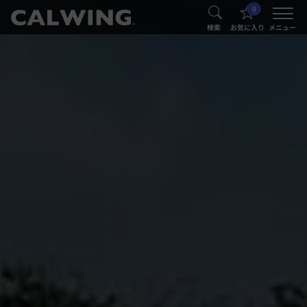
0
®
®
検索
お気に入り
メニュー