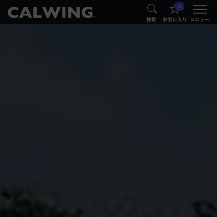
0
®
®
検索
お気に入り
メニュー