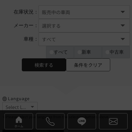
在庫状況：
メーカー：
車種：
すべて
新車
中古車
検索する
条件をクリア
Language
※Please select your language from the selection buttons above.
ホーム