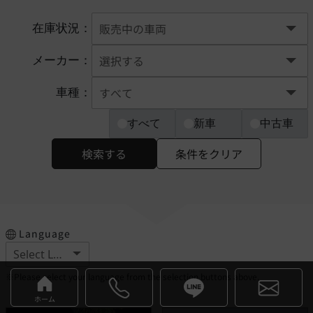
在庫状況：
メーカー：
車種：
すべて
新車
中古車
検索する
条件をクリア
Language
※Please select your language from the selection buttons above.
ホーム