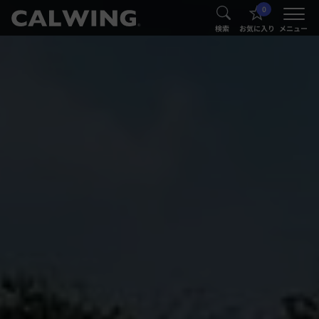
0
®
®
検索
お気に入り
メニュー