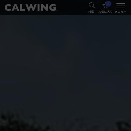
0
®
®
検索
お気に入り
メニュー