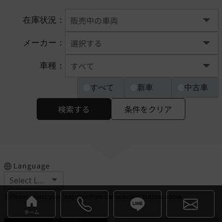
在庫状況：
メーカー：
車種：
すべて
新車
中古車
検索する
条件をクリア
Language
※Please select your language from the selection buttons above.
ホーム