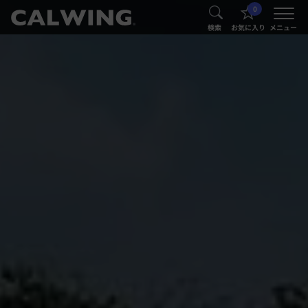
0
®
®
検索
お気に入り
メニュー