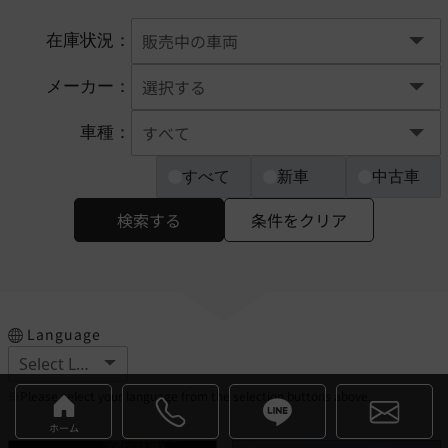
在庫状況：
メーカー：
車種：
すべて
新車
中古車
検索する
条件をクリア
Language
※Please select your language from the selection buttons above.
ホーム