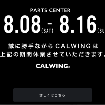
Shop Info
TEL
：
04-2991-7770
FAX
：04-2991-7760
OPEN
：火曜日 - 日曜日：10：00 - 18：00
CLOSE
：月曜日
ADDRESS
：埼玉県所沢市松郷342-6
Google Map
詳しくはこちら