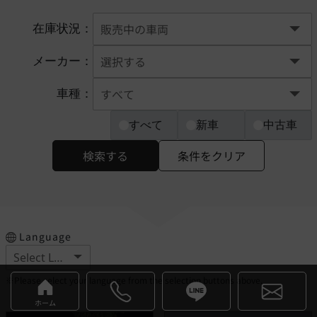
在庫状況：
メーカー：
車種：
すべて
新車
中古車
検索する
条件をクリア
Language
※Please select your language from the selection buttons above.
ホーム