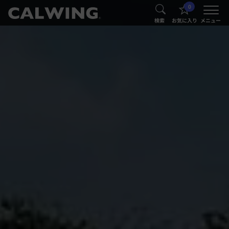
0
®
®
検索
お気に入り
メニュー