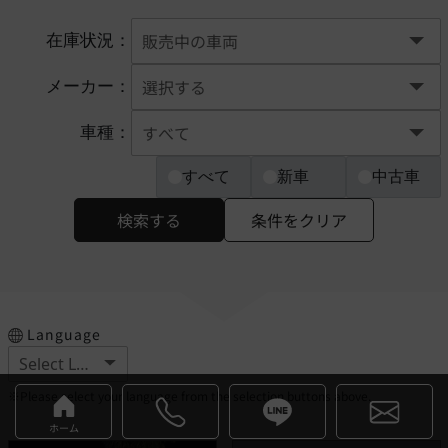
在庫状況：
メーカー：
車種：
すべて
新車
中古車
検索する
条件をクリア
Language
※Please select your language from the selection buttons above.
ホーム