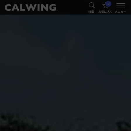
0
®
®
検索
お気に入り
メニュー