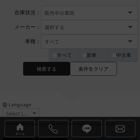
在庫状況：
メーカー：
車種：
すべて
新車
中古車
検索する
条件をクリア
Language
※Please select your language from the selection buttons above.
ホーム