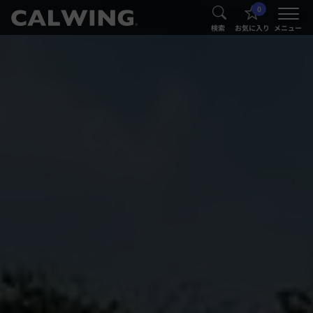
0
®
®
検索
お気に入り
メニュー