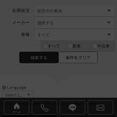
在庫状況：
メーカー：
車種：
すべて
新車
中古車
検索する
条件をクリア
Language
※Please select your language from the selection buttons above.
ホーム