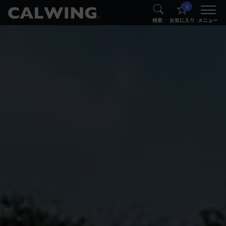
0
®
®
検索
お気に入り
メニュー