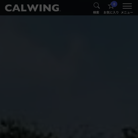
0
®
®
検索
お気に入り
メニュー