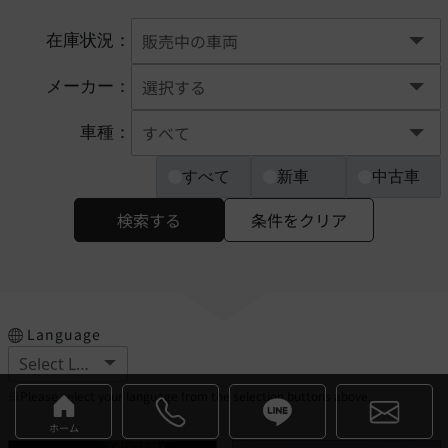
在庫状況：
メーカー：
車種：
すべて
新車
中古車
検索する
条件をクリア
Language
※Please select your language from the selection buttons above.
ホーム