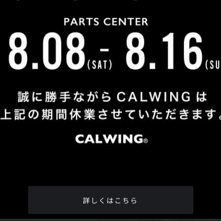
Shop Info
TEL
：
04-2991-7770
FAX
：04-2991-7760
OPEN
：火曜日 - 日曜日：10：00 - 18：00
CLOSE
：月曜日
ADDRESS
：埼玉県所沢市松郷342-6
Google Map
詳しくはこちら