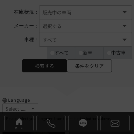
在庫状況：
メーカー：
車種：
すべて
新車
中古車
検索する
条件をクリア
Language
※Please select your language from the selection buttons above.
ホーム