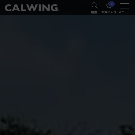
0
®
®
検索
お気に入り
メニュー