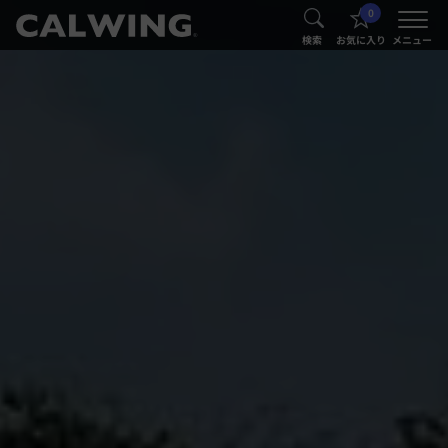
0
®
®
検索
お気に入り
メニュー