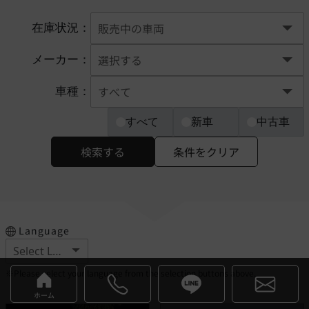
在庫状況：
メーカー：
車種：
すべて
新車
中古車
検索する
条件をクリア
Language
※Please select your language from the selection buttons above.
ホーム