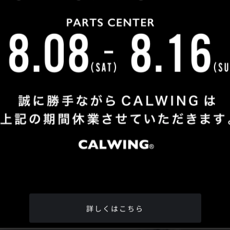
Shop Info
TEL
：
04-2991-7770
FAX
：04-2991-7760
OPEN
：火曜日 - 日曜日：10：00 - 18：00
CLOSE
：月曜日
ADDRESS
：埼玉県所沢市松郷342-6
Google Map
詳しくはこちら