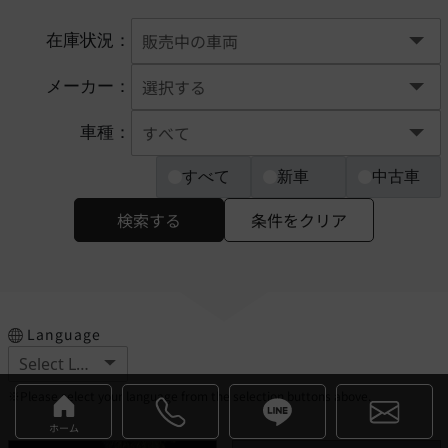
在庫状況：
メーカー：
車種：
すべて
新車
中古車
検索する
条件をクリア
Language
※Please select your language from the selection buttons above.
ホーム