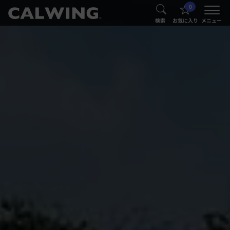
0
®
®
検索
お気に入り
メニュー