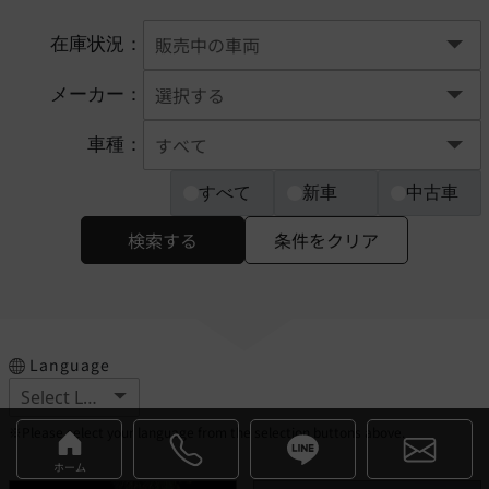
在庫状況：
メーカー：
車種：
すべて
新車
中古車
検索する
条件をクリア
Language
※Please select your language from the selection buttons above.
ホーム