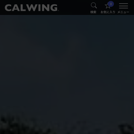
0
®
®
検索
お気に入り
メニュー