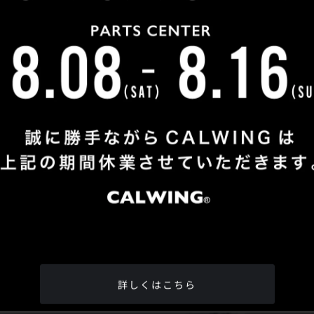
Shop Info
TEL
：
04-2991-7770
FAX
：04-2991-7760
OPEN
：火曜日 - 日曜日：10：00 - 18：00
CLOSE
：月曜日
ADDRESS
：埼玉県所沢市松郷342-6
Google Map
詳しくはこちら