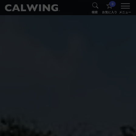
0
®
®
検索
お気に入り
メニュー