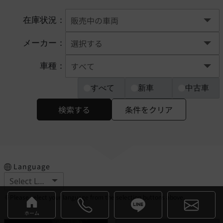
在庫状況：
メーカー：
車種：
すべて
新車
中古車
検索する
条件をクリア
Language
※Please select your language from the selection buttons above.
ホーム