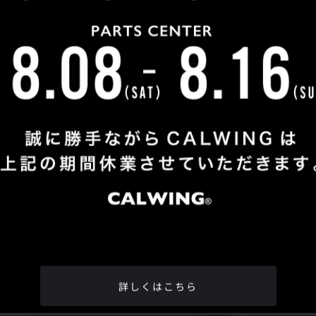
Shop Info
TEL
：
04-2991-7770
FAX
：04-2991-7760
OPEN
：火曜日 - 日曜日：10：00 - 18：00
CLOSE
：月曜日
ADDRESS
：埼玉県所沢市松郷342-6
Google Map
詳しくはこちら