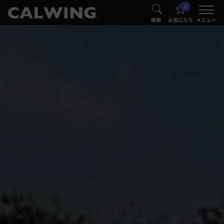
0
®
®
検索
お気に入り
メニュー