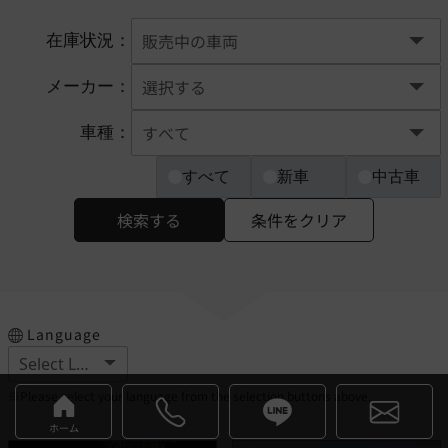
在庫状況：
メーカー：
車種：
すべて
新車
中古車
検索する
条件をクリア
Language
※Please select your language from the selection buttons above.
ホーム