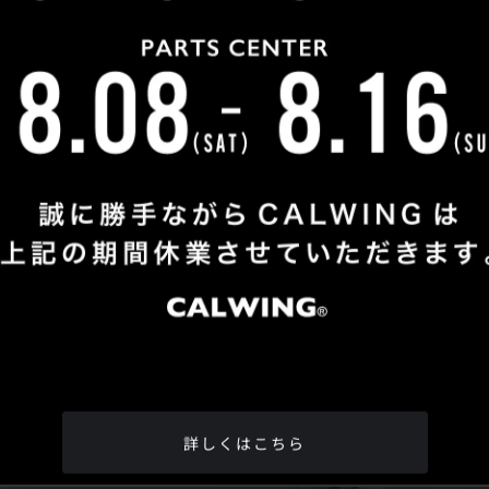
Shop Info
TEL
：
04-2991-7770
FAX
：04-2991-7760
OPEN
：火曜日 - 日曜日：10：00 - 18：00
CLOSE
：月曜日
ADDRESS
：埼玉県所沢市松郷342-6
Google Map
詳しくはこちら