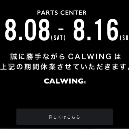
Shop Info
TEL
：
04-2991-7770
FAX
：04-2991-7760
OPEN
：火曜日 - 日曜日：10：00 - 18：00
CLOSE
：月曜日
ADDRESS
：埼玉県所沢市松郷342-6
Google Map
詳しくはこちら