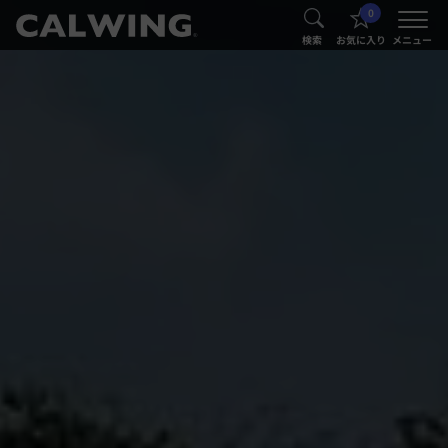
0
®
®
検索
お気に入り
メニュー