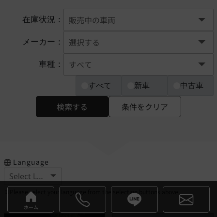
在庫状況：
メーカー：
車種：
すべて
新車
中古車
検索する
条件をクリア
Language
※Please select your language from the selection buttons above.
ホーム