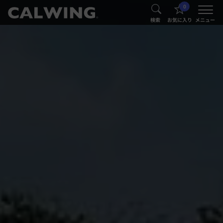
0
®
®
検索
お気に入り
メニュー