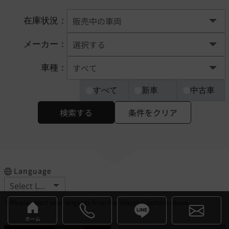
在庫状況：
メーカー：
車種：
すべて
新車
中古車
検索する
条件をクリア
Language
※Please select your language from the selection buttons above.
ホーム