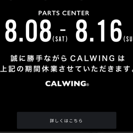
Shop Info
TEL
：
04-2991-7770
FAX
：04-2991-7760
OPEN
：火曜日 - 日曜日：10：00 - 18：00
CLOSE
：月曜日
ADDRESS
：埼玉県所沢市松郷342-6
Google Map
詳しくはこちら